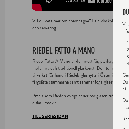
DU
Vill du veta mer om champagne? I sin vinskola går som
Vi 
och servering.
inf
RIEDEL FATTO A MANO
Riedel Fatto A Mano är den mest färgstarka glasserien 
mellan ny och traditionell glaskonst. Den tunna, vackra
Gen
tillverkat för hand i Riedels glashytta i Österrike. Där
Du 
färgsätta stammarna samt sammanfoga glasets delar. Var
på 
Precis som Riedels övriga serier har glasen från Riede
Du 
diska i maskin.
ins
TILL SERIESIDAN
Rea