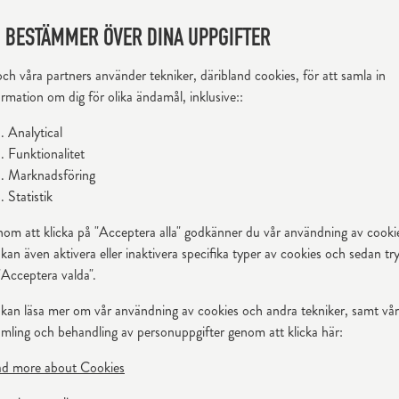
 BESTÄMMER ÖVER DINA UPPGIFTER
melieren Maya Samuelsson igenom allt ifrån druvfakta till glas
och våra partners använder tekniker, däribland cookies, för att samla in
ormation om dig för olika ändamål, inklusive::
Analytical
Funktionalitet
Marknadsföring
från Riedel. Det är också ett exempel på ett vackert giftermål
Statistik
 kristallkupan är maskintillverkad medan resten av glaset är
om att klicka på "Acceptera alla" godkänner du vår användning av cooki
 ger den skickliga glasblåsarna serien liv genom att skapa och
kan även aktivera eller inaktivera specifika typer av cookies och sedan tr
je vinglas är på så vis ett unikt hantverk.
"Acceptera valda".
l Fatto A Mano druvspecifika kupor. Vinglasen går även bra att
kan läsa mer om vår användning av cookies och andra tekniker, samt vår
amling och behandling av personuppgifter genom att klicka här:
d more about Cookies