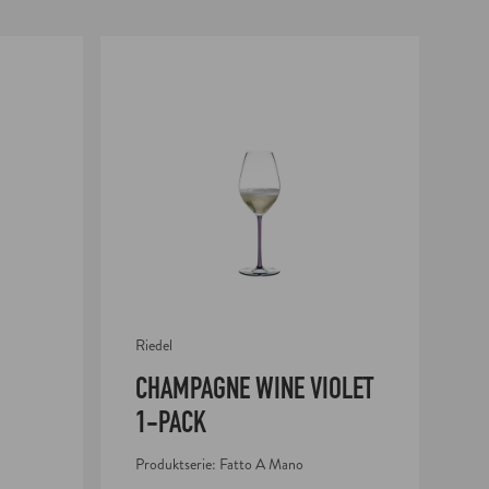
Champagne Wine Violet 1-pack
Champa
Riedel
Ri
CHAMPAGNE WINE VIOLET
C
1-PACK
Y
Produktserie: Fatto A Mano
Pr