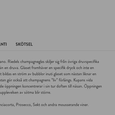
NTI
SKÖTSEL
. Riedels champagneglas skiljer sig från övriga druvspecifika
än en druva. Glaset framhäver en specifik dryck och inte en
det bildas en ström av bubblor inuti glaset som nästan liknar en
 utan gör också att champagnens ”liv” förlängs. Kupans vida
de öppningen koncentrerar i sin tur doften till näsan. Öppningen
 upplevelsen av sötma blir större.
nciacorta, Prosecco, Sekt och andra mousserande viner.