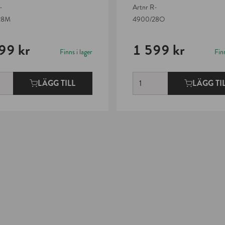
-
Artnr
R-
28M
4900/28O
99 kr
1 599 kr
Finns i lager
Finn
LÄGG TILL
LÄGG TI