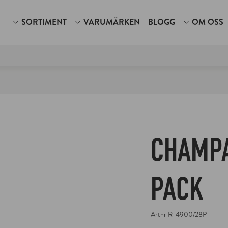
SORTIMENT
VARUMÄRKEN
BLOGG
OM OSS
AR
KOKKÄRL
KVARNAR
REDSKAP & TILLBEHÖ
ÖVERSIKT
VILKA VI 
v
Gryta
Kaffekvarn
Bestick
niv
Grytset
Kryddkvarn
Förvaring
BENRINER
KONTAKTA
iv
Tillbehör
Mandolin
akshacka
Kastrull
Redskap
uke
Långpanna
Skärbräda
BUNMEI
STEEL
niv
Lock
Slipredskap
niv
Sauteuse
Serveringbricka
iv
Stekpanna belagd
COCKTAIL CLUB
SHOWRO
nkniv
Stekpanna kolstål
CHAMPA
kukniv
Stekpanna koppar
GLOBAL
SUNDQVIS
mikniv
Stekpanna rostfri
iv
Wokpanna
herkniv
Traktörpanna
MINOSHARP
ANSVAR &
et
Serveringspanna
PACK
PULLTEX
AMBASSA
RIEDEL
EVENTS
Artnr
R-4900/28P