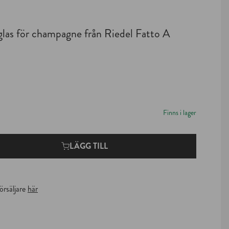
S OSS
SPARTNERS
glas för champagne från Riedel Fatto A
HOTELL
Finns i lager
LÄGG TILL
örsäljare
här