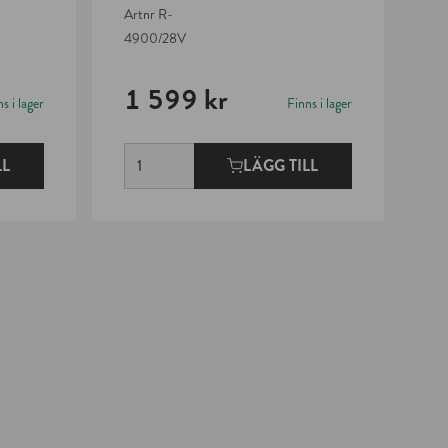
Artnr
R-
Ar
4900/28V
49
1 599 kr
1
s i lager
Finns i lager
LL
LÄGG TILL