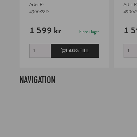
Artnr
R-
Artnr
R
4900/28D
4900/
1 599 kr
1 5
Finns i lager
LÄGG TILL
NAVIGATION