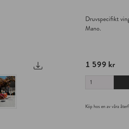
SAMUEL GROVES
JOBBA HO
SCANPAN
SAMARBET
Druvspecifikt vin
Mano.
TAMAHAGANE
KONTORS
YAXELL
ZASSENHAUS
1 599 kr
Köp hos en av våra återf