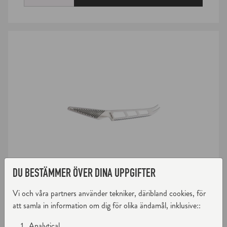
DU BESTÄMMER ÖVER DINA UPPGIFTER
Vi och våra partners använder tekniker, däribland cookies, för
Global
OSTKNIV 14 CM
att samla in information om dig för olika ändamål, inklusive::
Analytical
Artnr: GS-10