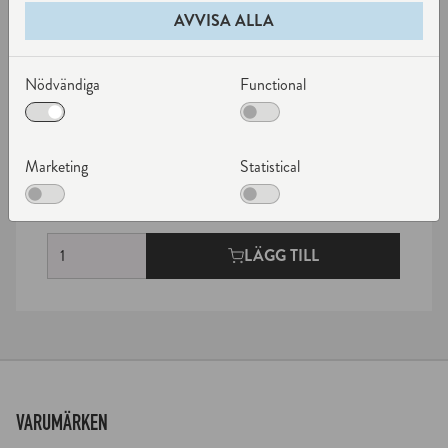
AVVISA ALLA
Global
Nödvändiga
Functional
OSTKNIV 8 CM
Artnr: GTF-30
Serie: Global Classic
Marketing
Statistical
769 kr
I lager
Antal
LÄGG TILL
VARUMÄRKEN