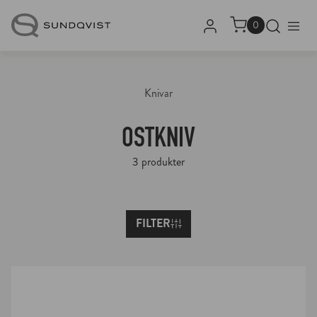
Logga in
Open se
0
Knivar
OSTKNIV
3 produkter
FILTER