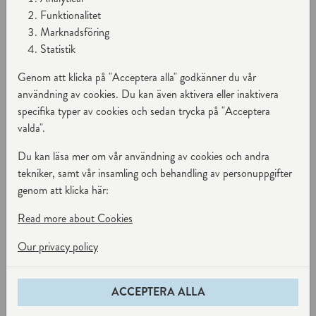
Funktionalitet
Serie: Global Classic
Marknadsföring
1 229 kr
Statistik
I lager
Genom att klicka på "Acceptera alla" godkänner du vår
Antal
LÄGG TILL
användning av cookies. Du kan även aktivera eller inaktivera
specifika typer av cookies och sedan trycka på "Acceptera
valda".
Du kan läsa mer om vår användning av cookies och andra
tekniker, samt vår insamling och behandling av personuppgifter
genom att klicka här:
Read more about Cookies
Our privacy policy
ACCEPTERA ALLA